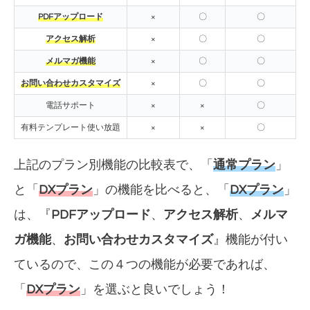
PDFアップロード
×
〇
〇
アクセス解析
×
〇
〇
メルマガ機能
×
〇
〇
お問い合わせカスタマイズ
×
〇
〇
電話サポート
×
×
〇
有料テンプレート使い放題
×
×
〇
上記のプラン別機能の比較表で、「
通常プラン
」
と「
DXプラン
」の機能を比べると、「
DXプラン
」
は、『
PDFアップロード
、
アクセス解析
、
メルマ
ガ機能
、
お問い合わせカスタマイズ
』機能が付い
ているので、この４つの機能が必要であれば、
「
DXプラン
」を選ぶと良いでしょう！