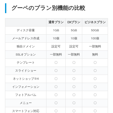
グーペのプラン別機能の比較
通常プラン
DXプラン
ビジネスプラン
ディスク容量
1GB
5GB
50GB
メールアドレス作成
10個
10個
100個
独自ドメイン
設定可
設定可
一部無料
SSLオプション
一部無料
一部無料
無料
テンプレート
〇
〇
〇
スライドショー
〇
〇
〇
ネットショップ※4
〇
〇
〇
インフォメーション
〇
〇
〇
フォトアルバム
〇
〇
〇
メニュー
〇
〇
〇
スマートフォン対応
〇
〇
〇