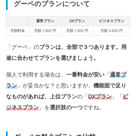
グーペのプランについて
通常プラン
DXプラン
ビジネスプラン
月額料金
月額 1,000 円
月額 1,500 円
月額 3,500 円
「
グーペ
」の
プランは、全部で３つあります。用
途に合わせてプランを選びましょう。
個人で利用する場合は、
一番料金が安い
「
通常プ
ラン
」が妥当かな？と思いますが、
機能面で足り
なものがあれば、上位プラン
の「
DXプラン
」「
ビ
ジネスプラン
」を
選択肢の一つ
ですね。