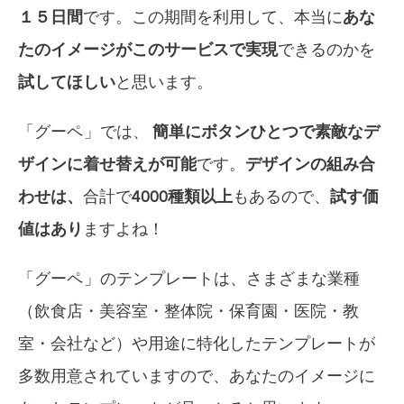
１５日間
です。この期間を利用して、本当に
あな
たのイメージがこのサービスで実現
できるのかを
試してほしい
と思います。
「
グーペ
」では、
簡単にボタンひとつで素敵なデ
ザインに着せ替えが可能
です。
デザインの組み合
わせは、
合計で
4000種類以上
もあるので、
試す価
値はあり
ますよね！
「
グーペ
」のテンプレートは、
さまざまな業種
（飲食店・美容室・整体院・保育園・医院・教
室・会社
など）や
用途に特化したテンプレートが
多数用意
されていますので、あなたのイメージに