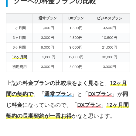
グーペの料金プランの比較
通常プラン
DXプラン
ビジネスプラン
1ヶ月間
1,000円
1,500円
3,500円
3ヶ月間
3,000円
4,500円
10,500円
6ヶ月間
6,000円
9,000円
21,000円
12ヶ月間
12,000
円
12,000
円
36,000円
初期費用
3,000円
3,000円
3,000円
上記の
料金プランの比較表をよく見ると
、
12ヶ月
間の契約で
、「
通常プラン
」と「
DXプラン
」が
同
じ料金
になっているので、「
DXプラン
」
12ヶ月間
契約の長期契約が一番お得
かなと思います。